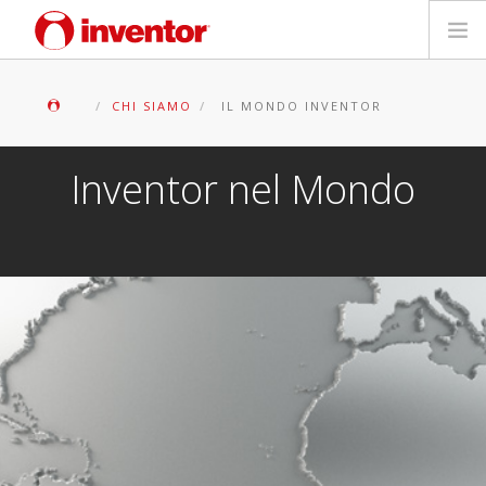
PRODOTTI
CHI SIAMO
IL MONDO INVENTOR
Biblioteca multimediale
Inventor nel Mondo
Blog
Trova un punto vendita
Contatti
Ricerca
Italiano