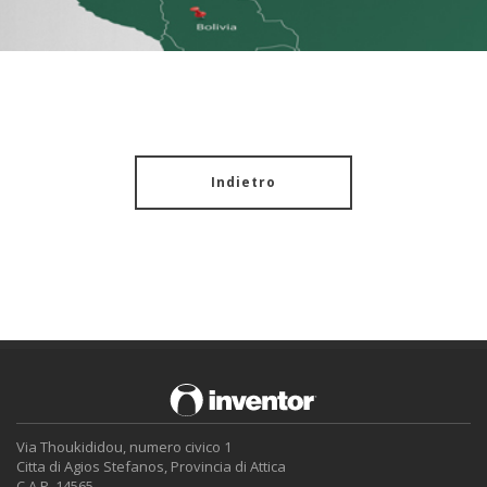
Indietro
Via Thoukididou, numero civico 1
Citta di Agios Stefanos, Provincia di Attica
C.A.P. 14565