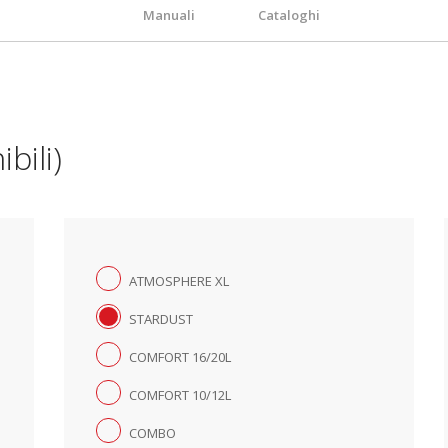
Manuali
Cataloghi
bili)
ATMOSPHERE XL
STARDUST
COMFORT 16/20L
COMFORT 10/12L
COMBO