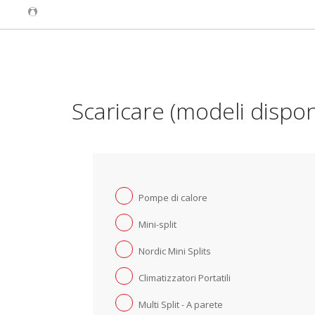
Scaricare (modeli disponi
Pompe di calore
Mini-split
Nordic Mini Splits
Climatizzatori Portatili
Multi Split - A parete