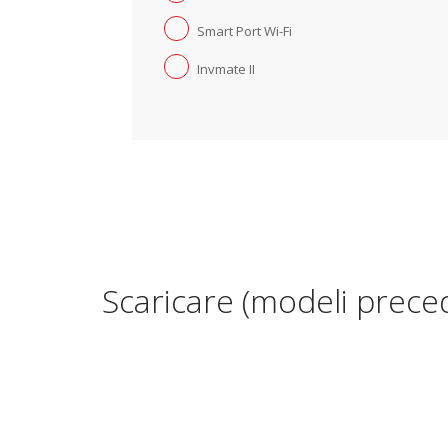
Smart Port Wi-Fi
Invmate II
Scaricare (modeli prece