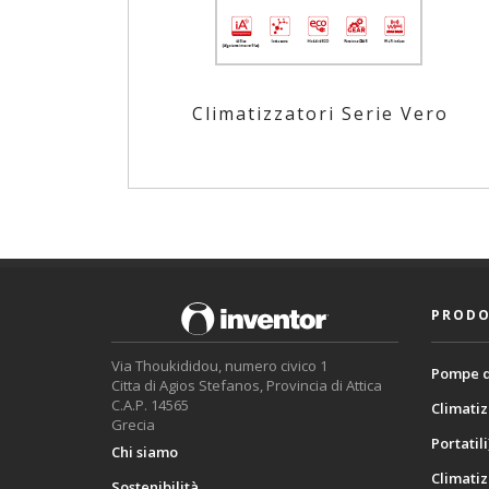
Climatizzatori Serie Vero
PRODO
Via Thoukididou, numero civico 1
Pompe d
Citta di Agios Stefanos, Provincia di Attica
C.A.P. 14565
Climatiz
Grecia
Portatili
Chi siamo
Climatiz
Sostenibilità