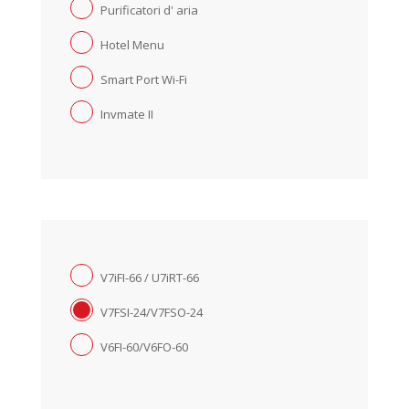
Purificatori d' aria
Hotel Menu
Smart Port Wi-Fi
Invmate II
V7iFI-66 / U7iRT-66
V7FSI-24/V7FSO-24
V6FI-60/V6FO-60