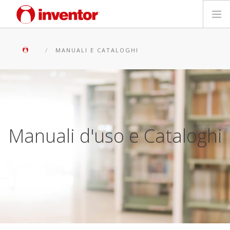
PRODOTTI
MANUALI E CATALOGHI
Biblioteca multimediale
Blog
Trova un punto vendita
Manuali d'uso e Cataloghi
Contatti
Ricerca
Italiano
Manuali