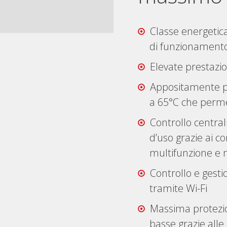
Classe energetica
di funzionamento 
Elevate prestaz
Appositamente p
a 65°C che perme
Controllo central
d’uso grazie ai c
multifunzione e m
Controllo e gesti
tramite Wi-Fi
Massima protezio
basse grazie alle