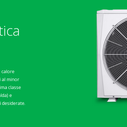
tica
 calore
i al minor
ima classe
lda) e
 desiderate.