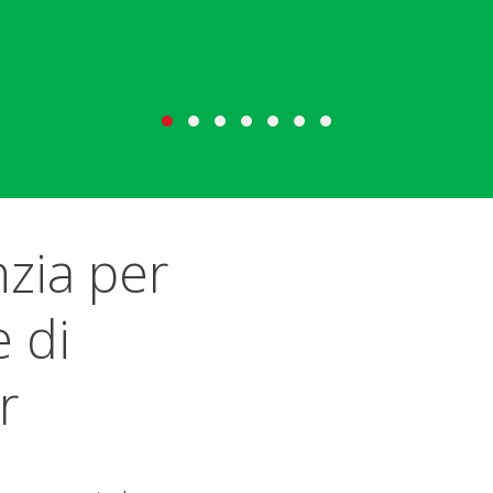
nzia per
 di
r