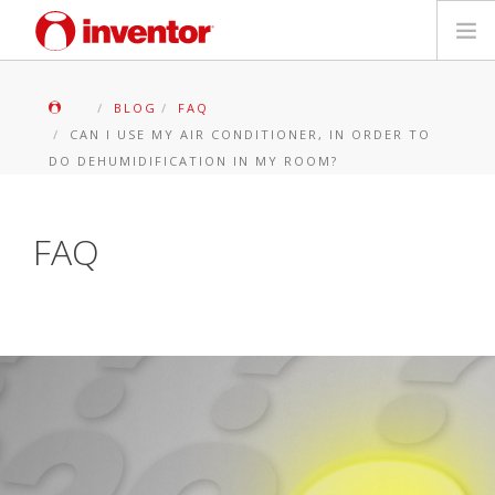
PRODOTTI
BLOG
FAQ
CAN I USE MY AIR CONDITIONER, IN ORDER TO
Biblioteca multimediale
DO DEHUMIDIFICATION IN MY ROOM?
Blog
FAQ
Trova un punto vendita
Contatti
Ricerca
Italiano