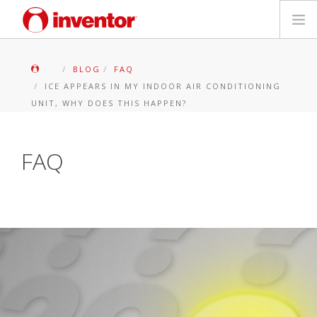
PRODOTTI
BLOG
FAQ
ICE APPEARS IN MY INDOOR AIR CONDITIONING
Biblioteca multimediale
UNIT, WHY DOES THIS HAPPEN?
Blog
FAQ
Trova un punto vendita
Contatti
Ricerca
Italiano