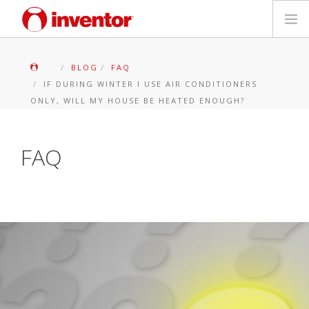
PRODOTTI
BLOG
FAQ
IF DURING WINTER I USE AIR CONDITIONERS
Biblioteca multimediale
ONLY, WILL MY HOUSE BE HEATED ENOUGH?
Blog
FAQ
Trova un punto vendita
Contatti
Ricerca
Italiano