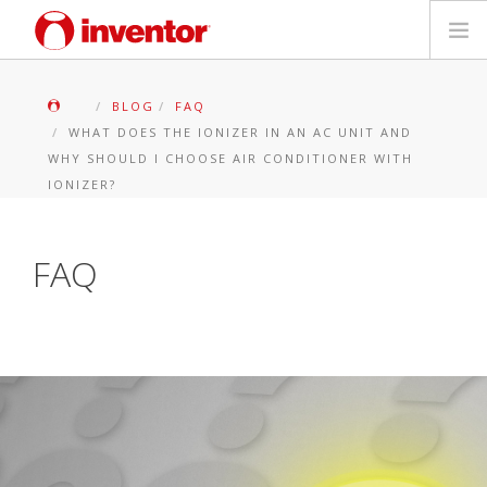
PRODOTTI
BLOG
FAQ
WHAT DOES THE IONIZER IN AN AC UNIT AND
Biblioteca multimediale
WHY SHOULD I CHOOSE AIR CONDITIONER WITH
IONIZER?
Blog
FAQ
Trova un punto vendita
Contatti
Ricerca
Italiano