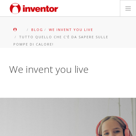
PRODOTTI
BLOG
WE INVENT YOU LIVE
TUTTO QUELLO CHE C'È DA SAPERE SULLE
Biblioteca multimediale
POMPE DI CALORE!
Blog
We invent you live
Trova un punto vendita
Contatti
Ricerca
Italiano