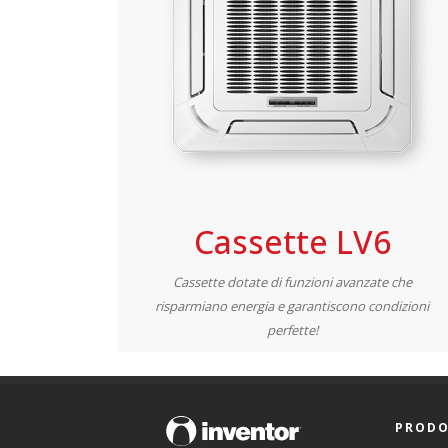
Cassette LV6
Cassette dotate di funzioni avanzate che
risparmiano energia e garantiscono condizioni
perfette!
PRODO