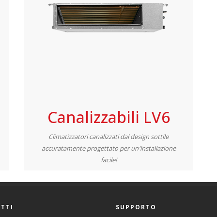
Canalizzabili LV6
Climatizzatori canalizzati dal design sottile
accuratamente progettato per un'installazione
facile!
TTI
SUPPORTO