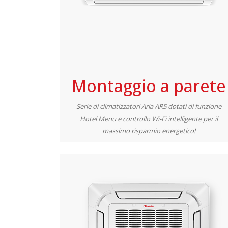
Montaggio a parete
Serie di climatizzatori Aria AR5 dotati di funzione
Hotel Menu e controllo Wi-Fi intelligente per il
massimo risparmio energetico!