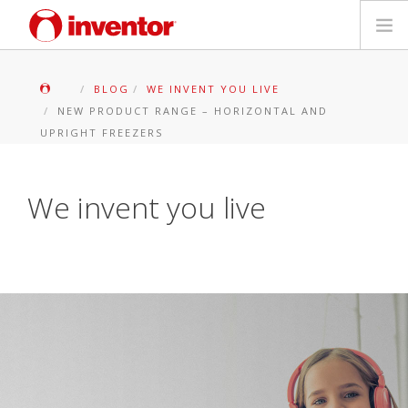
PRODOTTI
BLOG
WE INVENT YOU LIVE
NEW PRODUCT RANGE – HORIZONTAL AND
Biblioteca multimediale
UPRIGHT FREEZERS
Blog
We invent you live
Trova un punto vendita
Contatti
Ricerca
Italiano