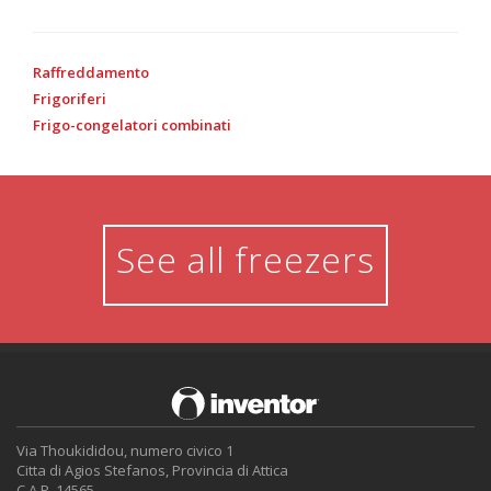
Raffreddamento
Frigoriferi
Frigo-congelatori combinati
See all freezers
Via Thoukididou, numero civico 1
Citta di Agios Stefanos, Provincia di Attica
C.A.P. 14565