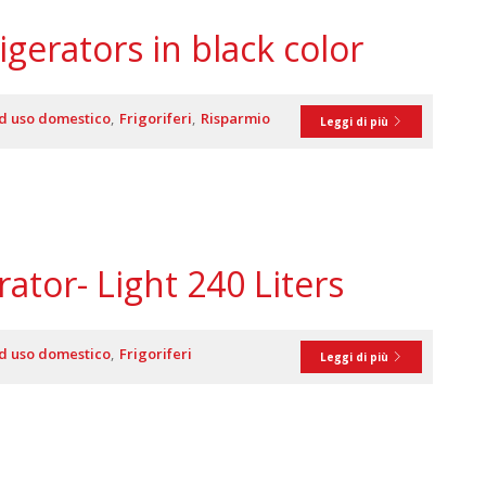
gerators in black color
ad uso domestico
Frigoriferi
Risparmio
Leggi di più
rator- Light 240 Liters
ad uso domestico
Frigoriferi
Leggi di più