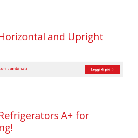
Horizontal and Upright
tori combinati
Leggi di più
efrigerators A+ for
ng!