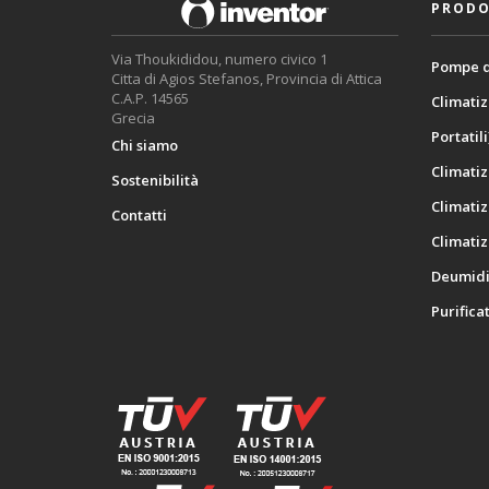
PRODO
Via Thoukididou, numero civico 1
Pompe d
Citta di Agios Stefanos, Provincia di Attica
C.A.P. 14565
Climatiz
Grecia
Portatili
Chi siamo
Climatiz
Sostenibilità
Climatiz
Contatti
Climatiz
Deumidif
Purificat