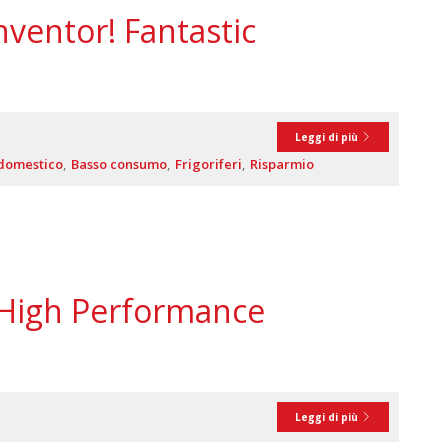
nventor! Fantastic
Leggi di più
 domestico
Basso consumo
Frigoriferi
Risparmio
 High Performance
Leggi di più