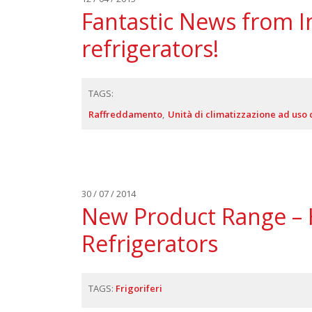
Fantastic News from I
refrigerators!
TAGS:
Raffreddamento
Unità di climatizzazione ad uso
30 / 07 / 2014
New Product Range –
Refrigerators
TAGS:
Frigoriferi