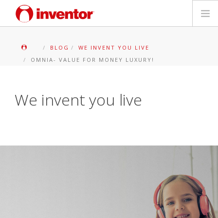
PRODOTTI
BLOG
WE INVENT YOU LIVE
OMNIA- VALUE FOR MONEY LUXURY!
Biblioteca multimediale
Blog
We invent you live
Trova un punto vendita
Contatti
Ricerca
Italiano