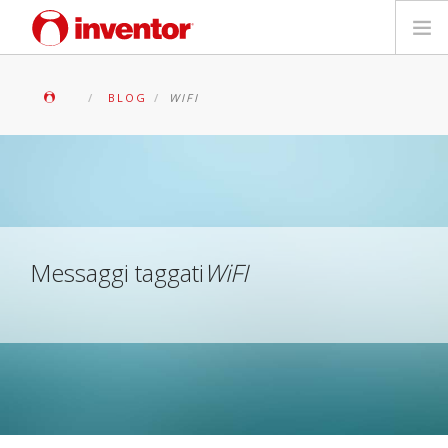
PRODOTTI
BLOG
WIFI
Biblioteca multimediale
Blog
Trova un punto vendita
Messaggi taggati
WiFI
Contatti
Ricerca
Italiano