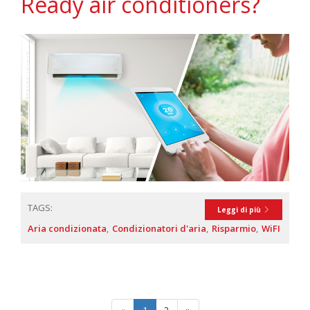
Ready air conditioners?
TAGS:
Leggi di più
Aria condizionata
Condizionatori d'aria
Risparmio
WiFI
«
1
2
»