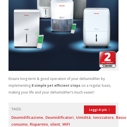
Ensure long-term & good operation of your dehumidifier by
implementing
8 simple yet efficient steps
on a regular basis,
making your life and your dehumidifier’s much easier!
TAGS:
Leggi di più
Deumidificazione
Deumidificatori
Umidità
Ionizzatore
Basso
consumo
Risparmio
silent
WiFI