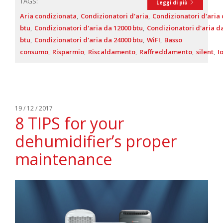
TAGS:
Leggi di più
Aria condizionata
Condizionatori d'aria
Condizionatori d'aria 
btu
Condizionatori d'aria da 12000 btu
Condizionatori d'aria d
btu
Condizionatori d'aria da 24000 btu
WiFI
Basso
consumo
Risparmio
Riscaldamento
Raffreddamento
silent
I
19 / 12 / 2017
8 TIPS for your
dehumidifier’s proper
maintenance