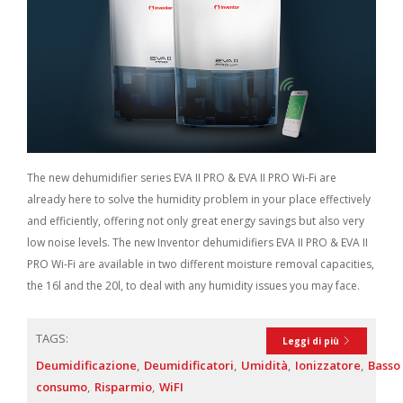
The new dehumidifier series EVA II PRO & EVA II PRO Wi-Fi are
already here to solve the humidity problem in your place effectively
and efficiently, offering not only great energy savings but also very
low noise levels. The new Inventor dehumidifiers EVA II PRO & EVA II
PRO Wi-Fi are available in two different moisture removal capacities,
the 16l and the 20l, to deal with any humidity issues you may face.
TAGS:
Leggi di più
Deumidificazione
Deumidificatori
Umidità
Ionizzatore
Basso
consumo
Risparmio
WiFI