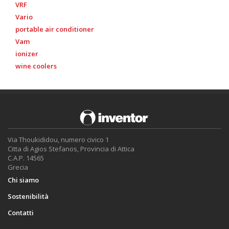
VRF
Vario
portable air conditioner
Vam
ionizer
wine coolers
Via Thoukididou, numero civico 1
Citta di Agios Stefanos, Provincia di Attica
C.A.P. 14565
Grecia
Chi siamo
Sostenibilità
Contatti