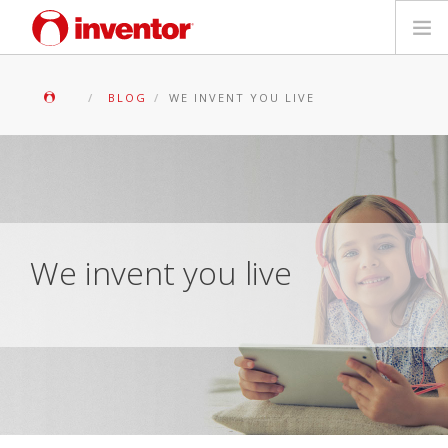
PRODOTTI
BLOG
WE INVENT YOU LIVE
Biblioteca multimediale
Blog
Trova un punto vendita
We invent you live
Contatti
Ricerca
Italiano