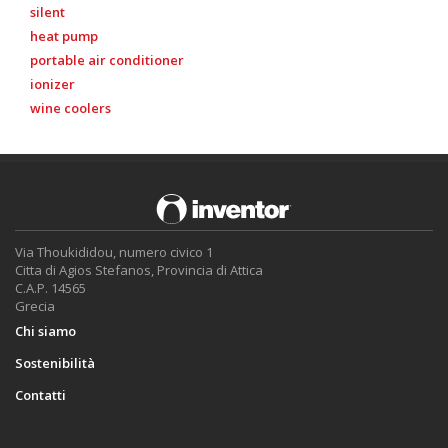
silent
heat pump
portable air conditioner
ionizer
wine coolers
Via Thoukididou, numero civico 1
Citta di Agios Stefanos, Provincia di Attica
C.A.P. 14565
Grecia
Chi siamo
Sostenibilità
Contatti