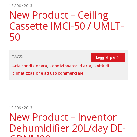
18 / 06 / 2013
New Product – Ceiling
Cassette IMCI-50 / UMLT-
50
TAGS:
Leggi di più
Aria condizionata
Condizionatori d'aria
Unità di
climatizzazione ad uso commerciale
10 / 06 / 2013
New Product – Inventor
Dehumidifier 20L/day DE-