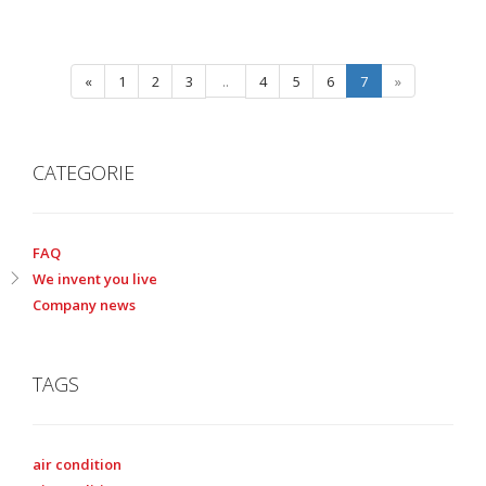
«
1
2
3
..
4
5
6
7
»
CATEGORIE
FAQ
We invent you live
Company news
TAGS
air condition