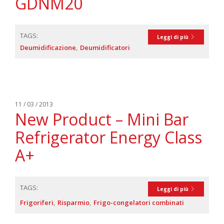
GDNM20
TAGS:
Leggi di più
Deumidificazione
Deumidificatori
11 / 03 / 2013
New Product – Mini Bar
Refrigerator Energy Class
A+
TAGS:
Leggi di più
Frigoriferi
Risparmio
Frigo-congelatori combinati