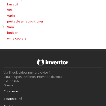
fan coil
VRF
Vario
portable air conditioner
Vam
ionizer
wine coolers
Via Thoukididou, numero civico 1
Citta di Agios Stefanos, Provincia di Attica
C.A.P. 14565
Grecia
Chi siamo
Sostenibilità