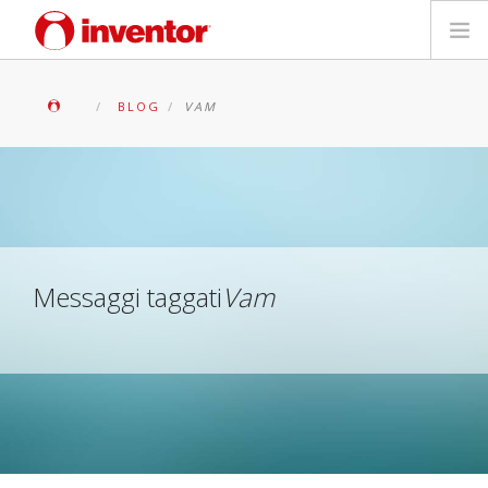
PRODOTTI
BLOG
VAM
Biblioteca multimediale
Blog
Trova un punto vendita
Messaggi taggati
Vam
Contatti
Ricerca
Italiano