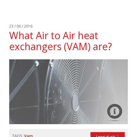
23 / 06 / 2016
What Air to Air heat
exchangers (VAM) are?
TAGS:
Vam
Leggi di più